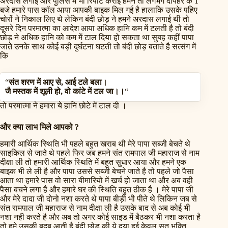
अरदास लगाई और पुलिस में भी रिपोर्ट कराई हमने तो लगभग दोपहर के 1
बजे हमारे पास कॉल आया आपकी बाइक मिल गई है हालाकि उसके पहिए
चोरों ने निकाल लिए थे लेकिन बंदी छोड़ ने हमने अरदास लगाई थी तो
दूसरे दिन परमात्मा का आदेश आया अधिक हानि कम में टलती है तो बंदी
छोड़ ने अधिक हानि को कम में टाल दिया हो सकता था सुबह कहीं पापा
जाते उनके साथ कोई बड़ी दुर्घटना घटती तो बंदी छोड़ बताते है सत्संग में
कि
“
संत शरण में आए से, आई टले बला।
जै मस्तक में शूली हो, वो कांटे में टल जा।।
“
तो परमात्मा ने हमारा ये हानि छोटे में टाल दी ।
और क्या लाभ मिले आपको ?
हमारी आर्थिक स्थिति भी पहले बहुत खराब थी मेरे पापा सब्जी बेचते थे
साइकिल से जाते थे पहले फिर जब हमने संत रामपाल जी महाराज से नाम
दीक्षा ली तो हमारी आर्थिक स्थिति में बहुत सुधार आया और हमने एक
बाइक भी ले ली है और पापा उससे सब्जी बेचने जाते है तो पहले जो पैसा
आता था हमारे पास वो सारा बीमारियो में खर्च हो जाता था और अब वही
पैसा बचने लगा है और हमारे घर की स्थिति बहुत ठीक है । मेरे पापा जी
और मेरे दादा जी दोनो नशा करते थे पापा बीड़ी भी पीते थे लिकिन जब से
संत रामपाल जी महाराज से नाम दीक्षा ली है उसके बाद से अब कोई भी
नशा नही करते है और अब तो अगर कोई साइड में बैठकर भी नशा करता है
तो हमे उसकी बदबू आती है बंदी छोड़ की ये दया हुई केवल सत भक्ति