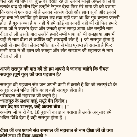
चल रहा था पापा जी कुछ देर देखते रहे तो उनको थोड़ा अच्छा सा लगा
उसके बाद दो तीन दिन उन्होंने रेगुलर देखा फिर मेरे मामा जी को बताया
कि आप ये एक संत जी है उनका सत्संग देखो और ज्ञान सुनो और इनको
गुरु बना लो क्योंकि हमे केवल तब तक यही पता था कि गुरु बनाना जरूरी
होता है गुरु सच्चा है या नही ये हमे कोई जानकारी नहीं थी तो फिर हमारे
मामा जी ने सत्संग देखा और उनको ज्ञान समझ आया और उन्होंने नाम
दीक्षा ले ली उसके बाद उन्होंने हमारे मम्मी पापा को भी समझाया आप भी
यही से नाम दीक्षा ले क्योंकि यही तत्वदर्शी संत है । जो सतगुरु होता है
उसी से नाम दीक्षा लेकर भक्ति करने से मोक्ष प्राप्त हो सकता है फिर
मम्मी पापा ने भी ज्ञान को समझा और संत रामपाल जी महाराज से नाम
दीक्षा ले ली।
आपने सतगुरु की बात की तो हम आपसे ये जानना चाहेंगे कि रीयल
सतगुरु (पूर्ण गुरु) की क्या पहचान है?
सतगुरु की पहचान संत जन अपनी वाणी में बताते है कि जो सतग्रंथो के
अनुसार हमे भक्ति विधि बताए वही सतगुरु होता है।
गरीबदास जी महाराज जी कहते है।
“
सतगुरु के लक्षण कहूं, मधूरे बैन विनोद।
चार वेद षट शास्त्र, कहै अठारा बोध।।
“
अर्थाथ जो चारो वेद, 18 पुराणों का ज्ञान बताता है उनके अनुसार हमे
भक्ति विधि देता है वही सतगुरु होता है ।
दीक्षा जी जब आपने संत रामपाल जी महाराज से नाम दीक्षा ली तो क्या
कोई लाभ भी मिला आपको ?