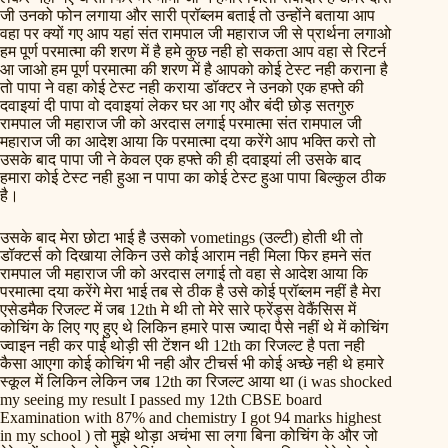
जी उनको फोन लगाया और सारी प्रॉब्लम बताई तो उन्होंने बताया आप
वहा पर क्यों गए आप यहां संत रामपाल जी महाराज जी से प्रार्थना लगाओ
हम पूर्ण परमात्मा की शरण में है हमे कुछ नही हो सकता आप वहा से रिटर्न
आ जाओ हम पूर्ण परमात्मा की शरण में है आपको कोई टेस्ट नही कराना है
तो पापा ने वहा कोई टेस्ट नही कराया डॉक्टर ने उनको एक हफ्ते की
दवाइयां दी पापा वो दवाइयां लेकर घर आ गए और बंदी छोड़ सतगुरु
रामपाल जी महाराज जी को अरदास लगाई परमात्मा संत रामपाल जी
महाराज जी का आदेश आया कि परमात्मा दया करेंगे आप भक्ति करो तो
उसके बाद पापा जी ने केवल एक हफ्ते की ही दवाइयां ली उसके बाद
हमारा कोई टेस्ट नही हुआ न पापा का कोई टेस्ट हुआ पापा बिल्कुल ठीक
है।
उसके बाद मेरा छोटा भाई है उसको vometings (उल्टी) होती थी तो
डॉक्टर्स को दिखाया लेकिन उसे कोई आराम नही मिला फिर हमने संत
रामपाल जी महाराज जी को अरदास लगाई तो वहा से आदेश आया कि
परमात्मा दया करेंगे मेरा भाई तब से ठीक है उसे कोई प्रॉब्लम नहीं है मेरा
एसेडमैक रिजल्ट में जब 12th मे थी तो मेरे सारे फ्रेंड्स वेकैंसिस में
कोचिंग के लिए गए हुए थे लिकिन हमारे पास ज्यादा पैसे नहीं थे में कोचिंग
ज्वाइन नही कर पाई थोड़ी सी टेंशन थी 12th का रिजल्ट है पता नही
कैसा आएगा कोई कोचिंग भी नही और टीचर्स भी कोई अच्छे नही थे हमारे
स्कूल में लिकिन लेकिन जब 12th का रिजल्ट आया था (i was shocked
my seeing my result I passed my 12th CBSE board
Examination with 87% and chemistry I got 94 marks highest
in my school ) तो मुझे थोड़ा अचंभा सा लगा बिना कोचिंग के और जो