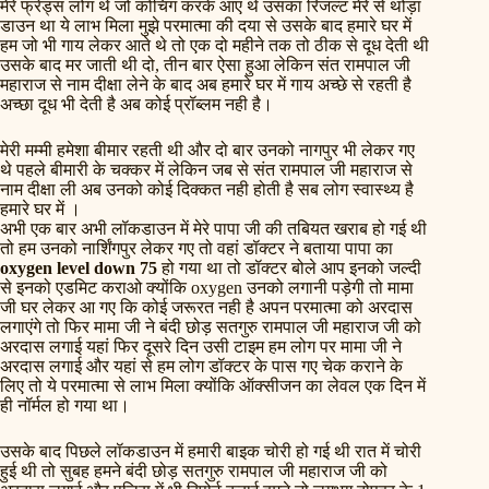
मेरे फ्रेंड्स लोग थे जो कोचिंग करके आए थे उसका रिजल्ट मेरे से थोड़ा
डाउन था ये लाभ मिला मुझे परमात्मा की दया से उसके बाद हमारे घर में
हम जो भी गाय लेकर आते थे तो एक दो महीने तक तो ठीक से दूध देती थी
उसके बाद मर जाती थी दो, तीन बार ऐसा हुआ लेकिन संत रामपाल जी
महाराज से नाम दीक्षा लेने के बाद अब हमारे घर में गाय अच्छे से रहती है
अच्छा दूध भी देती है अब कोई प्रॉब्लम नही है।
मेरी मम्मी हमेशा बीमार रहती थी और दो बार उनको नागपुर भी लेकर गए
थे पहले बीमारी के चक्कर में लेकिन जब से संत रामपाल जी महाराज से
नाम दीक्षा ली अब उनको कोई दिक्कत नही होती है सब लोग स्वास्थ्य है
हमारे घर में ।
अभी एक बार अभी लॉकडाउन में मेरे पापा जी की तबियत खराब हो गई थी
तो हम उनको नार्शिंगपुर लेकर गए तो वहां डॉक्टर ने बताया पापा का
oxygen level down 75
हो गया था तो डॉक्टर बोले आप इनको जल्दी
से इनको एडमिट कराओ क्योंकि oxygen उनको लगानी पड़ेगी तो मामा
जी घर लेकर आ गए कि कोई जरूरत नही है अपन परमात्मा को अरदास
लगाएंगे तो फिर मामा जी ने बंदी छोड़ सतगुरु रामपाल जी महाराज जी को
अरदास लगाई यहां फिर दूसरे दिन उसी टाइम हम लोग पर मामा जी ने
अरदास लगाई और यहां से हम लोग डॉक्टर के पास गए चेक कराने के
लिए तो ये परमात्मा से लाभ मिला क्योंकि ऑक्सीजन का लेवल एक दिन में
ही नॉर्मल हो गया था।
उसके बाद पिछले लॉकडाउन में हमारी बाइक चोरी हो गई थी रात में चोरी
हुई थी तो सुबह हमने बंदी छोड़ सतगुरु रामपाल जी महाराज जी को