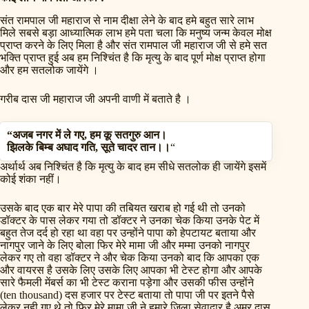
संत रामपाल जी महाराज से नाम दीक्षा लेने के बाद हमे बहुत सारे लाभ
मिले सबसे बड़ा आध्यात्मिक लाभ हमे पता चला कि मनुष्य जन्म केवल मोक्ष
प्राप्त करने के लिए मिला है और संत रामपाल जी महाराज जी से हमे सत
भक्ति प्राप्त हुई अब हम निश्चिंत है कि मृत्यु के बाद पूर्ण मोक्ष प्राप्त होगा
और हम सतलोक जायेंगे ।
गरीब दास जी महाराज जी अपनी वाणी में बताते है ।
“अजब नगर में ले गए, हम कू सतगुरु आन।
झिलके बिम्ब अघाद गति, सूते चादर तान।।
“
अर्थार्थ अब निश्चिंत है कि मृत्यु के बाद हम सीधे सतलोक ही जायेंगे इसमें
कोई शंका नहीं।
उसके बाद एक बार मेरे पापा की तबियत खराब हो गई थी तो उनको
डॉक्टर के पास लेकर गया तो डॉक्टर ने उनका चेक किया उनके पेट में
बहुत तेज दर्द हो रहा था वहा पर उन्होंने पापा को हेपटायट बताया और
नागपुर जाने के लिए बोला फिर मेरे मामा जी और मम्मा उनको नागपुर
लेकर गए तो वहा डॉक्टर ने और चेक किया उनको बाद कि आपका एक
और वायरस है उसके लिए उसके लिए आपका भी टेस्ट होगा और आपके
सारे फैमली मेंबर्स का भी टेस्ट कराना पड़ेगा और उसकी फीस उन्होंने
(ten thousand) दस हजार पर टेस्ट बताया तो पापा जी पर इतने पैसे
लेकर नही गए थे तो फिर मेरे मामा जी ने हमारे जिला सेवादार है अमर दास