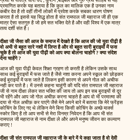
ग्रंथों से पवित्र चारों वेद , कुरान ,बाइबल और गुरु ग्रंथ साहिब से यह
प्रमाणित करके यह बताया है कि कुल का मालिक एक है उनका नाम
कबीर देव है तो वहीं तीनों लोकों में प्रवेश करके सबका धारण पोषण
करता है तो इससे यह सिद्ध होता है संत रामपाल जी महाराज जी ही एक
मात्र ऐसा सतगुरु है जो हमे सत भक्ति देते है और वही विश्व में एक मात्र
तत्व दर्शी संत है।
दीक्षा जी जैसा की आज के समाज में देखते है कि आज की जो युवा पीढ़ी है
वो अभी से बहुत सारे नशों में लिप्त है और वो बहुत सारी बुराइयों में फस
चुके है तो आज की युवा पीढ़ी को आप क्या बोलना चाहोगे ? क्या संदेश
देना चाहेंगे ?
आज की युवा पीढ़ी केवल शिक्षा ग्रहण तो करती है लेकिन उसके साथ
साथ कई बुराइयों में फस जाते है जैसे नशा करना अपने स्कूल को छोड़कर
कई बुराइयों में फस जाते है लिकन इसी कारण से अपने गोल को अचीफ
नही कर पाते है। में उनसे कहना चाहूंगी की यदि संत रामपाल जी महाराज
जी से नाम दीक्षा लेकर सत भक्ति की जाय तो आप इन सब बुराइयों से दूर
भी रहेंगे और आप जो गोल अचीफ़ करना चाहते है आप वो भी परमात्मा की
दया से गोल अचीफ़ कर पाएंगे जैसे मेने अपने बारे में बताया कि मेरे फ्रेंड्स
कोचिंग के लिए गए थे लेकिन मेने बिना किसी कोचिंग के अच्छे मार्क्स
स्कोर किए है तो आप सभी से मेरा विनम्र निवेदन है कि आप भी संत
रामपाल जी महाराज से नाम दीक्षा ले और अपने मनुष्य जीवन का कल्याण
कराए !
दीक्षा जी संत रामपाल जी महाराज जी के बारे में ये कहा जाता है वो देवी