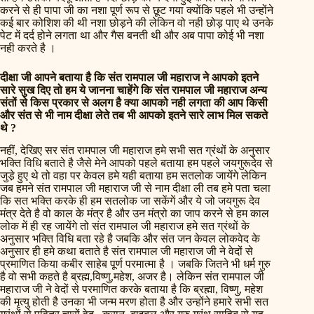
करने से ही पापा जी का नशा पूर्ण रूप से छूट गया क्योंकि पहले भी उन्होंने
कई बार कोशिश की थी नशा छोड़ने की लेकिन वो नही छोड़ पाए थे उनके
पेट में दर्द होने लगता था और गैस बनती थी और अब पापा कोई भी नशा
नही करते है ।
दीक्षा जी आपने बताया है कि संत रामपाल जी महाराज ने आपको इतने
सारे सुख दिए तो हम ये जानना चाहेंगे कि संत रामपाल जी महाराज अन्य
संतों से किस प्रकार से अलग है क्या आपको नही लगता की आप किसी
और संत से भी नाम दीक्षा लेते तब भी आपको इतने सारे लाभ मिल सकते
थे ?
नहीं, देखिए सर संत रामपाल जी महाराज हमे सभी सत ग्रंथों के अनुसार
भक्ति विधि बताते है जैसे मेने आपको पहले बताया हम पहले जयगुरूदेव से
जुडे़ हुए थे तो वहा पर केवल हमे यही बताया हम सतलोक जायेंगे लेकिन
जब हमने संत रामपाल जी महाराज जी से नाम दीक्षा ली तब हमे पता चला
कि सत भक्ति करके ही हम सतलोक जा सकेंगें और ये जो जयगुरू देव
मंत्र देते है वो काल के मंत्र है और उन मंत्रो का जाप करने से हम काल
लोक में ही रह जायेंगे तो संत रामपाल जी महाराज हमे सत ग्रंथों के
अनुसार भक्ति विधि बता रहे है जबकि और संत जन केवल लोकवेद के
अनुसार ही हमे कथा बताते है संत रामपाल जी महाराज जी ने वेदों से
प्रमाणित किया कबीर साहेब पूर्ण परमात्मा है । जबकि जितने भी धर्म गुरु
है वो सभी कहते है ब्रह्म,विष्णु,महेश, अजर है। लेकिन संत रामपाल जी
महाराज जी ने वेदों से परमाणित करके बताया है कि ब्रह्मा, विष्णु, महेश
की मृत्यु होती है उनका भी जन्म मरण होता है और उन्होंने हमारे सभी सत